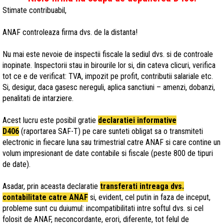
Stimate contribuabil,
ANAF controleaza firma dvs. de la distanta!
Nu mai este nevoie de inspectii fiscale la sediul dvs. si de controale
inopinate. Inspectorii stau in birourile lor si, din cateva clicuri, verifica
tot ce e de verificat: TVA, impozit pe profit, contributii salariale etc.
Si, desigur, daca gasesc nereguli, aplica sanctiuni – amenzi, dobanzi,
penalitati de intarziere.
Acest lucru este posibil gratie
declaratiei informative
D406
(raportarea SAF-T) pe care sunteti obligat sa o transmiteti
electronic in fiecare luna sau trimestrial catre ANAF si care contine un
volum impresionant de date contabile si fiscale (peste 800 de tipuri
de date).
Asadar, prin aceasta declaratie
transferati intreaga dvs.
contabilitate catre ANAF
si, evident, cel putin in faza de inceput,
probleme sunt cu duiumul: incompatibilitati intre softul dvs. si cel
folosit de ANAF, neconcordante, erori, diferente, tot felul de