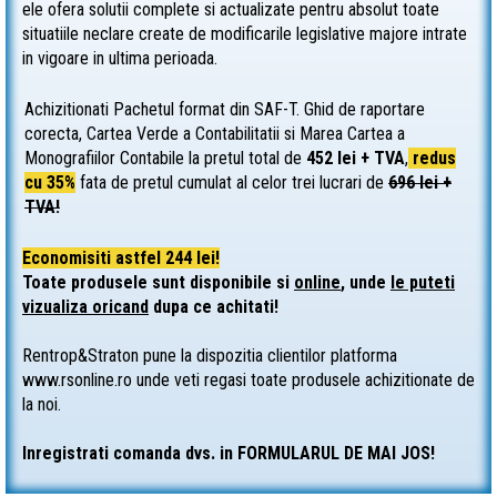
ele ofera solutii complete si actualizate pentru absolut toate
situatiile neclare create de modificarile legislative majore intrate
in vigoare in ultima perioada.
Achizitionati Pachetul format din SAF-T. Ghid de raportare
corecta, Cartea Verde a Contabilitatii si Marea Cartea a
Monografiilor Contabile la pretul total de
452
lei + TVA
,
redus
cu 35%
fata de pretul cumulat al celor trei lucrari de
696
lei +
TVA!
Economisiti astfel 244 lei!
Toate produsele sunt disponibile si
online
, unde
le puteti
vizualiza oricand
dupa ce achitati!
Rentrop&Straton pune la dispozitia clientilor platforma
www.rsonline.ro unde veti regasi toate produsele achizitionate de
la noi.
Inregistrati comanda dvs. in FORMULARUL DE MAI JOS!