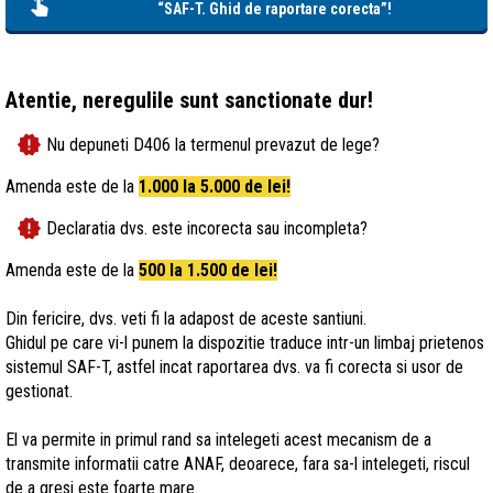
“SAF-T. Ghid de raportare corecta”!
Atentie, neregulile sunt sanctionate dur!
new_releases
Nu depuneti D406 la termenul prevazut de lege?
Amenda este de la
1.000 la 5.000 de lei!
new_releases
Declaratia dvs. este incorecta sau incompleta?
Amenda este de la
500 la 1.500 de lei!
Din fericire, dvs. veti fi la adapost de aceste santiuni.
Ghidul pe care vi-l punem la dispozitie traduce intr-un limbaj prietenos
sistemul SAF-T, astfel incat raportarea dvs. va fi corecta si usor de
gestionat.
El va permite in primul rand sa intelegeti acest mecanism de a
transmite informatii catre ANAF, deoarece, fara sa-l intelegeti, riscul
de a gresi este foarte mare.