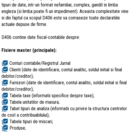
tipuri de date, intr-un format nefamiliar, complex, gandit in limba
engleza (si limba poate fi un impediment). Aceasta complexitate vine
si din faptul ca scopul D406 este sa comaseze toate declaratiile
actuale depuse de firme.
D406 contine date fiscal-contabile despre:
Fisiere master (principale):
library_add_check
Conturi contabile/Registrul Jurnal
library_add_check
Clienti (date de identificare, contul analitic, soldul initial si final
debitor/creditor);
library_add_check
Furnizori (date de identificare, contul analitic, soldul initial si final
debitor/creditor);
library_add_check
Tabela taxe (informatii specifice despre taxe);
library_add_check
Tabela unitatilor de masura;
library_add_check
Tabel tipuri de analiza (informatii cu privire la structura centrelor
de cost a contribuabilului);
library_add_check
Tabela tipuri de miscari;
library_add_check
Produse;