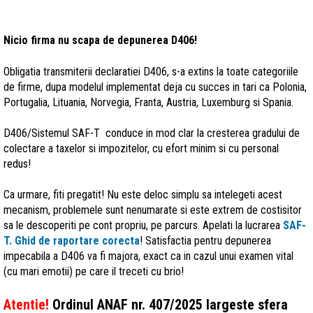
Nicio firma nu scapa de depunerea D406!
Obligatia transmiterii declaratiei D406, s-a extins la toate categoriile
de firme, dupa modelul implementat deja cu succes in tari ca Polonia,
Portugalia, Lituania, Norvegia, Franta, Austria, Luxemburg si Spania.
D406/Sistemul SAF-T conduce in mod clar la cresterea gradului de
colectare a taxelor si impozitelor, cu efort minim si cu personal
redus!
Ca urmare, fiti pregatit! Nu este deloc simplu sa intelegeti acest
mecanism, problemele sunt nenumarate si este extrem de costisitor
sa le descoperiti pe cont propriu, pe parcurs. Apelati la lucrarea
SAF-
T. Ghid de raportare corecta
! Satisfactia pentru depunerea
impecabila a D406 va fi majora, exact ca in cazul unui examen vital
(cu mari emotii) pe care il treceti cu brio!
Atentie!
Ordinul ANAF nr. 407/2025 largeste sfera