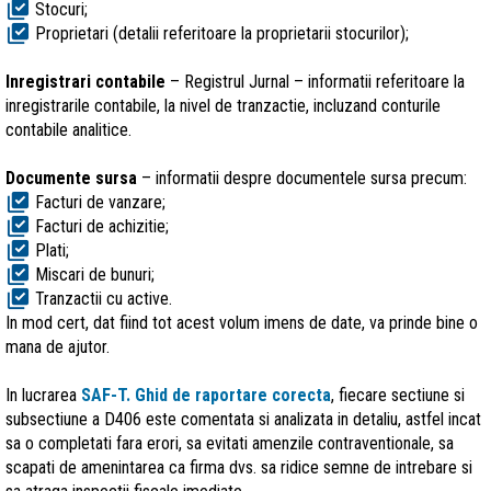
library_add_check
Stocuri;
library_add_check
Proprietari (detalii referitoare la proprietarii stocurilor);
Inregistrari contabile
– Registrul Jurnal – informatii referitoare la
inregistrarile contabile, la nivel de tranzactie, incluzand conturile
contabile analitice.
Documente sursa
– informatii despre documentele sursa precum:
library_add_check
Facturi de vanzare;
library_add_check
Facturi de achizitie;
library_add_check
Plati;
library_add_check
Miscari de bunuri;
library_add_check
Tranzactii cu active.
In mod cert, dat fiind tot acest volum imens de date, va prinde bine o
mana de ajutor.
In lucrarea
SAF-T. Ghid de raportare corecta
, fiecare sectiune si
subsectiune a D406 este comentata si analizata in detaliu, astfel incat
sa o completati fara erori, sa evitati amenzile contraventionale, sa
scapati de amenintarea ca firma dvs. sa ridice semne de intrebare si