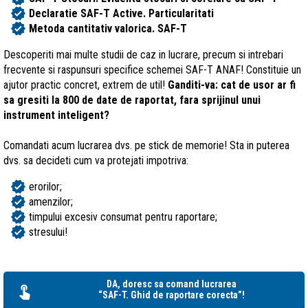
verified
Declaratie SAF-T Active. Particularitati
verified
Metoda cantitativ valorica. SAF-T
Descoperiti mai multe studii de caz in lucrare, precum si intrebari
frecvente si raspunsuri specifice schemei SAF-T ANAF! Constituie un
ajutor practic concret, extrem de util!
Ganditi-va: cat de usor ar fi
sa gresiti la 800 de date de raportat, fara sprijinul unui
instrument inteligent?
Comandati acum lucrarea dvs. pe stick de memorie! Sta in puterea
dvs. sa decideti cum va protejati impotriva:
verified
erorilor;
verified
amenzilor;
verified
timpului excesiv consumat pentru raportare;
verified
stresului!
DA, doresc sa comand lucrarea
“SAF-T. Ghid de raportare corecta”!