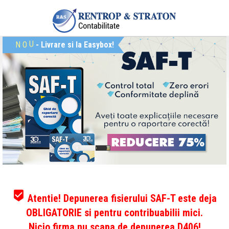
N
O
U
- Livrare si la Easybox!
beenhere
Atentie! Depunerea fisierului SAF-T este deja
OBLIGATORIE si pentru contribuabilii mici.
Nicio firma nu scapa de depunerea D406!