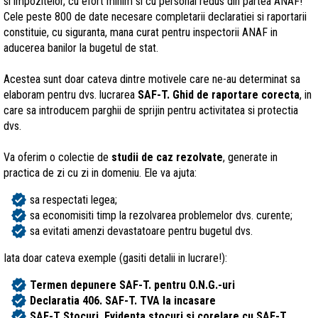
si impozitelor, cu efort minim si cu personal redus din partea ANAF!
Cele peste 800 de date necesare completarii declaratiei si raportarii
constituie, cu siguranta, mana curat pentru inspectorii ANAF in
aducerea banilor la bugetul de stat.
Acestea sunt doar cateva dintre motivele care ne-au determinat sa
elaboram pentru dvs. lucrarea
SAF-T. Ghid de raportare corecta
, in
care sa introducem parghii de sprijin pentru activitatea si protectia
dvs.
Va oferim o colectie de
studii de caz rezolvate
, generate in
practica de zi cu zi in domeniu. Ele va ajuta:
verified
sa respectati legea;
verified
sa economisiti timp la rezolvarea problemelor dvs. curente;
verified
sa evitati amenzi devastatoare pentru bugetul dvs.
Iata doar cateva exemple (gasiti detalii in lucrare!):
verified
Termen depunere SAF-T. pentru O.N.G.-uri
verified
Declaratia 406. SAF-T. TVA la incasare
verified
SAF-T Stocuri. Evidenta stocuri si corelare cu SAF-T