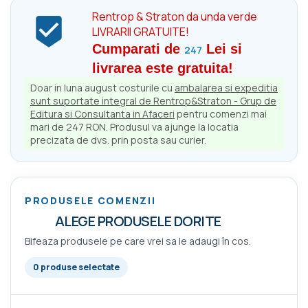
Rentrop & Straton da unda verde

LIVRARII GRATUITE!
Cumparati de
Lei si
247
livrarea este gratuita!
Doar in luna august costurile cu
ambalarea si expeditia
sunt suportate integral de Rentrop&Straton - Grup de
Editura si Consultanta in Afaceri
pentru comenzi mai
mari de 247 RON. Produsul va ajunge la locatia
precizata de dvs. prin posta sau curier.
PRODUSELE COMENZII
ALEGE PRODUSELE DORITE
Bifeaza produsele pe care vrei sa le adaugi în cos.
0 produse selectate