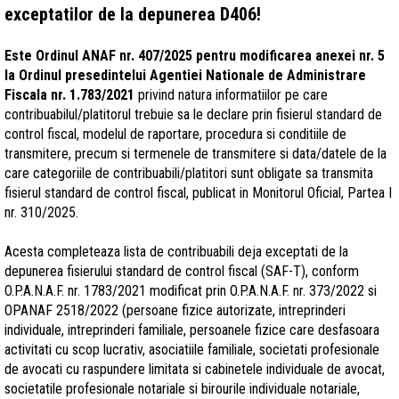
exceptatilor de la depunerea D406!
Este Ordinul ANAF nr. 407/2025 pentru modificarea anexei nr. 5
la Ordinul presedintelui Agentiei Nationale de Administrare
Fiscala nr. 1.783/2021
privind natura informatiilor pe care
contribuabilul/platitorul trebuie sa le declare prin fisierul standard de
control fiscal, modelul de raportare, procedura si conditiile de
transmitere, precum si termenele de transmitere si data/datele de la
care categoriile de contribuabili/platitori sunt obligate sa transmita
fisierul standard de control fiscal, publicat in Monitorul Oficial, Partea I
nr. 310/2025.
Acesta completeaza lista de contribuabili deja exceptati de la
depunerea fisierului standard de control fiscal (SAF-T), conform
O.P.A.N.A.F. nr. 1783/2021 modificat prin O.P.A.N.A.F. nr. 373/2022 si
OPANAF 2518/2022 (persoane fizice autorizate, intreprinderi
individuale, intreprinderi familiale, persoanele fizice care desfasoara
activitati cu scop lucrativ, asociatiile familiale, societati profesionale
de avocati cu raspundere limitata si cabinetele individuale de avocat,
societatile profesionale notariale si birourile individuale notariale,