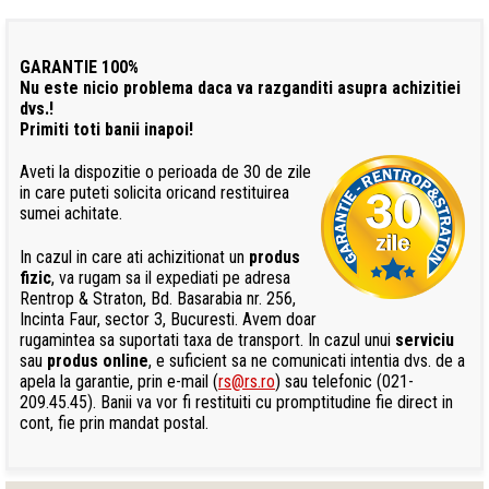
GARANTIE 100%
Nu este nicio problema daca va razganditi asupra achizitiei
dvs.!
Primiti toti banii inapoi!
Aveti la dispozitie o perioada de 30 de zile
in care puteti solicita oricand restituirea
sumei achitate.
In cazul in care ati achizitionat un
produs
fizic
, va rugam sa il expediati pe adresa
Rentrop & Straton, Bd. Basarabia nr. 256,
Incinta Faur, sector 3, Bucuresti. Avem doar
rugamintea sa suportati taxa de transport. In cazul unui
serviciu
sau
produs online
, e suficient sa ne comunicati intentia dvs. de a
apela la garantie, prin e-mail (
rs@rs.ro
) sau telefonic (021-
209.45.45). Banii va vor fi restituiti cu promptitudine fie direct in
cont, fie prin mandat postal.