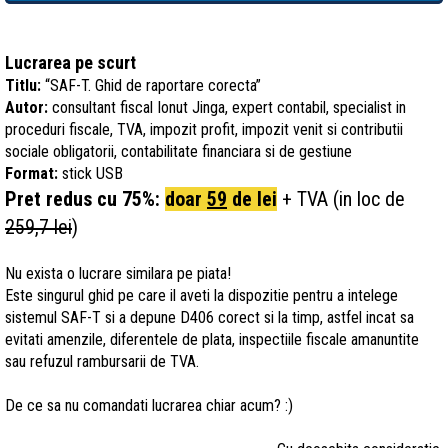
Lucrarea pe scurt
Titlu:
“SAF-T. Ghid de raportare corecta”
Autor:
consultant fiscal Ionut Jinga, expert contabil, specialist in
proceduri fiscale, TVA, impozit profit, impozit venit si contributii
sociale obligatorii, contabilitate financiara si de gestiune
Format:
stick USB
Pret redus cu
75%
:
doar
59
de lei
+ TVA (in loc de
259,7 lei
)
Nu exista o lucrare similara pe piata!
Este singurul ghid pe care il aveti la dispozitie pentru a intelege
sistemul SAF-T si a depune D406 corect si la timp, astfel incat sa
evitati amenzile, diferentele de plata, inspectiile fiscale amanuntite
sau refuzul rambursarii de TVA.
De ce sa nu comandati lucrarea chiar acum? :)